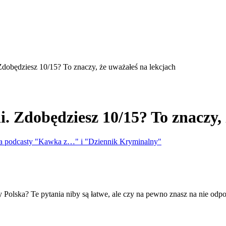
 Zdobędziesz 10/15? To znaczy, że uważałeś na lekcjach
i. Zdobędziesz 10/15? To znaczy,
ąca podcasty "Kawka z…" i "Dziennik Kryminalny"
y Polska? Te pytania niby są łatwe, ale czy na pewno znasz na nie o