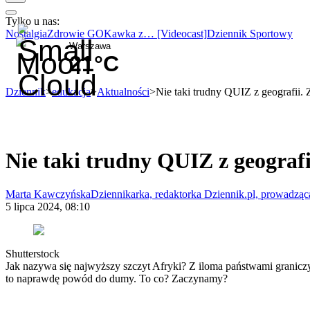
Tylko u nas:
Anuluj
Wiadomości
Nostalgia
Zdrowie GO
Kawka z… [Videocast]
Dziennik Sportowy
Kraj
Warszawa
Świat
21
°C
Polityka
Nauka
Dziennik
>
edukacja
>
Aktualności
>
Nie taki trudny QUIZ z geografii.
Ciekawostki
Gospodarka
Aktualności
Emerytury
Finanse
Nie taki trudny QUIZ z geografi
Praca
Podatki
Twoje finanse
Marta Kawczyńska
Dziennikarka, redaktorka Dziennik.pl, prowadz
Finanse
5 lipca 2024, 08:10
KSEF
Auto
Aktualności
Auta ekologiczne
Shutterstock
Automotive
Jak nazywa się najwyższy szczyt Afryki? Z iloma państwami granicz
Jednoślady
to naprawdę powód do dumy. To co? Zaczynamy?
Drogi
Na wakacje
Paliwo