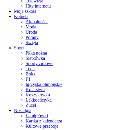
Telewizja
Hity internetu
Moja szkoła
Kobieta
Aktualności
Moda
Uroda
Porady
Święta
Sport
Piłka nożna
Siatkówka
Sporty zimowe
Tenis
Boks
F1
Igrzyska olimpijskie
Kolarstwo
Koszykówka
Lekkoatletyka
Żużel
Nostalgia
Łamigłówki
Kartka z kalendarza
Kultowe przeboje