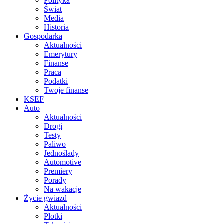
Polityka
Świat
Media
Historia
Gospodarka
Aktualności
Emerytury
Finanse
Praca
Podatki
Twoje finanse
KSEF
Auto
Aktualności
Drogi
Testy
Paliwo
Jednoślady
Automotive
Premiery
Porady
Na wakacje
Życie gwiazd
Aktualności
Plotki