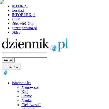
INFOR.pl
forsal.pl
INFORLEX.pl
DGP
ZdrowieGO.pl
gazetaprawna.pl
Sklep
Anuluj
Szukaj
Wiadomości
Najnowsze
Kraj
Opinie
Nauka
Ciekawostki