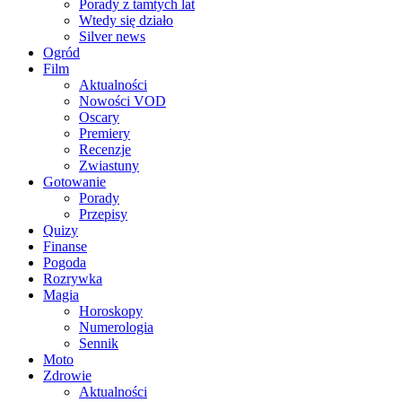
Porady z tamtych lat
Wtedy się działo
Silver news
Ogród
Film
Aktualności
Nowości VOD
Oscary
Premiery
Recenzje
Zwiastuny
Gotowanie
Porady
Przepisy
Quizy
Finanse
Pogoda
Rozrywka
Magia
Horoskopy
Numerologia
Sennik
Moto
Zdrowie
Aktualności