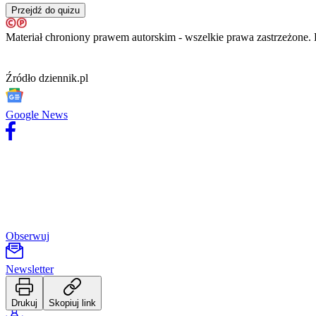
Porady
Przejdź do quizu
Premiery
Testy
Materiał chroniony prawem autorskim - wszelkie prawa zastrzeżon
Życie gwiazd
Aktualności
Plotki
Źródło
dziennik.pl
Telewizja
Hity internetu
Edukacja
Google News
Aktualności
Matura
Kobieta
Aktualności
Moda
Uroda
Porady
Święta
Sport
Obserwuj
Piłka nożna
Siatkówka
Tenis
Newsletter
F1
Kolarstwo
Koszykówka
Drukuj
Skopiuj link
Lekkoatletyka