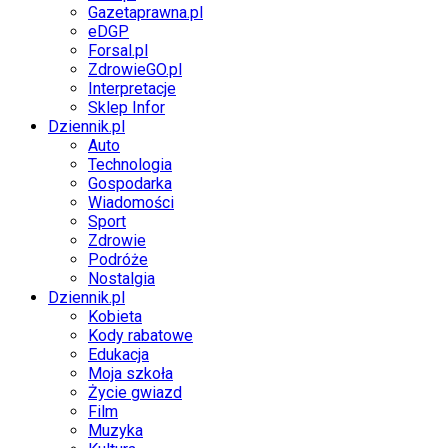
Gazetaprawna.pl
eDGP
Forsal.pl
ZdrowieGO.pl
Interpretacje
Sklep Infor
Dziennik.pl
Auto
Technologia
Gospodarka
Wiadomości
Sport
Zdrowie
Podróże
Nostalgia
Dziennik.pl
Kobieta
Kody rabatowe
Edukacja
Moja szkoła
Życie gwiazd
Film
Muzyka