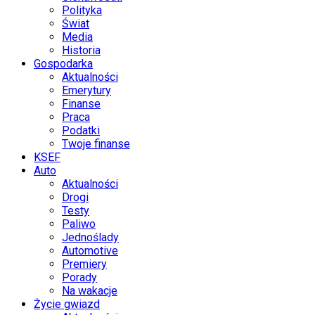
Polityka
Świat
Media
Historia
Gospodarka
Aktualności
Emerytury
Finanse
Praca
Podatki
Twoje finanse
KSEF
Auto
Aktualności
Drogi
Testy
Paliwo
Jednoślady
Automotive
Premiery
Porady
Na wakacje
Życie gwiazd