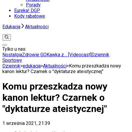
Porady
Eureka! DGP
Kody rabatowe
Edukacja
Aktualności
Tylko u nas:
Anuluj
Wiadomości
Nostalgia
Zdrowie GO
Kawka z… [Videocast]
Dziennik
Kraj
Sportowy
Świat
Dziennik
>
edukacja
>
Aktualności
>
Komu przeszkadza nowy
Polityka
kanon lektur? Czarnek o "dyktaturze ateistycznej"
Nauka
Ciekawostki
Komu przeszkadza nowy
Gospodarka
Aktualności
kanon lektur? Czarnek o
Emerytury
Finanse
"dyktaturze ateistycznej"
Praca
Podatki
Twoje finanse
1 września 2021, 21:39
Finanse