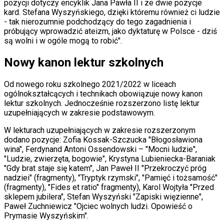
pozycji dotyczy encyklik Jana Pawła II i ze dwie pozycje
Internet
kard. Stefana Wyszyńskiego, dzięki któremu również ci ludzie
Nauka
- tak nierozumnie podchodzący do tego zagadnienia i
Programy
próbujący wprowadzić ateizm, jako dyktaturę w Polsce - dziś
Sprzęt
są wolni i w ogóle mogą to robić".
Muzyka
Aktualności
Koncerty
Nowy kanon lektur szkolnych
Recenzje
Zapowiedzi
Od nowego roku szkolnego 2021/2022 w liceach
Kultura
ogólnokształcących i technikach obowiązuje nowy kanon
Aktualności
lektur szkolnych. Jednocześnie rozszerzono listę lektur
Książki
uzupełniających w zakresie podstawowym.
Sztuka
Teatr
W lekturach uzupełniających w zakresie rozszerzonym
Magia
dodano pozycje: Zofia Kossak-Szczucka "Błogosławiona
Horoskopy
wina", Ferdynand Antoni Ossendowski – "Mocni ludzie",
Numerologia
"Ludzie, zwierzęta, bogowie", Krystyna Lubieniecka-Baraniak
Sennik
"Gdy brat staje się katem", Jan Paweł II "Przekroczyć próg
Kody rabatowe
nadziei" (fragmenty), "Tryptyk rzymski", "Pamięć i tożsamość"
gazetaprawna.pl
(fragmenty), "Fides et ratio" fragmenty), Karol Wojtyła "Przed
Forsal.pl
sklepem jubilera", Stefan Wyszyński "Zapiski więzienne",
INFOR.pl
Paweł Zuchniewicz "Ojciec wolnych ludzi. Opowieść o
ZdrowieGO.pl
Prymasie Wyszyńskim".