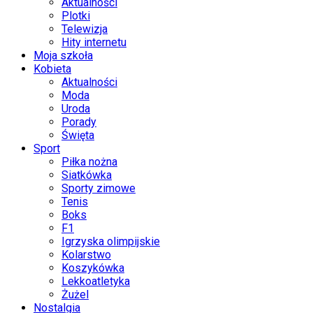
Aktualności
Plotki
Telewizja
Hity internetu
Moja szkoła
Kobieta
Aktualności
Moda
Uroda
Porady
Święta
Sport
Piłka nożna
Siatkówka
Sporty zimowe
Tenis
Boks
F1
Igrzyska olimpijskie
Kolarstwo
Koszykówka
Lekkoatletyka
Żużel
Nostalgia