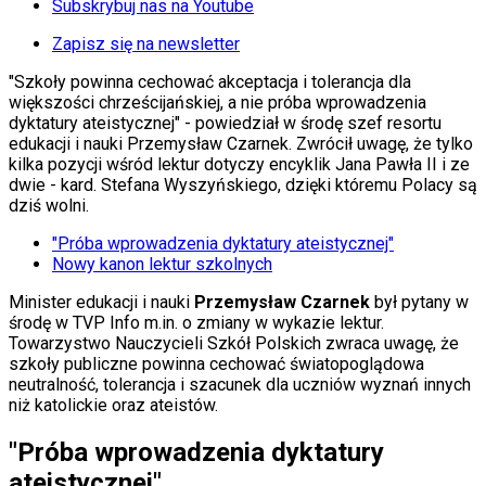
KSEF
Subskrybuj nas na Youtube
Auto
Aktualności
Zapisz się na newsletter
Auta ekologiczne
"Szkoły powinna cechować akceptacja i tolerancja dla
Automotive
większości chrześcijańskiej, a nie próba wprowadzenia
Jednoślady
dyktatury ateistycznej" - powiedział w środę szef resortu
Drogi
edukacji i nauki Przemysław Czarnek. Zwrócił uwagę, że tylko
Na wakacje
kilka pozycji wśród lektur dotyczy encyklik Jana Pawła II i ze
Paliwo
dwie - kard. Stefana Wyszyńskiego, dzięki któremu Polacy są
Porady
dziś wolni.
Premiery
Testy
"Próba wprowadzenia dyktatury ateistycznej"
Życie gwiazd
Nowy kanon lektur szkolnych
Aktualności
Plotki
Minister edukacji i nauki
Przemysław Czarnek
był pytany w
Telewizja
środę w TVP Info m.in. o zmiany w wykazie lektur.
Hity internetu
Towarzystwo Nauczycieli Szkół Polskich zwraca uwagę, że
Edukacja
szkoły publiczne powinna cechować światopoglądowa
Aktualności
neutralność, tolerancja i szacunek dla uczniów wyznań innych
Matura
niż katolickie oraz ateistów.
Kobieta
Aktualności
"Próba wprowadzenia dyktatury
Moda
Uroda
ateistycznej"