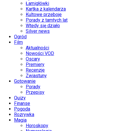
Łamigłówki
Kartka z kalendarza
Kultowe przeboje
Porady z tamtych lat
Wtedy się działo
Silver news
Ogród
Film
Aktualności
Nowości VOD
Oscary
Premiery
Recenzje
Zwiastuny
Gotowanie
Porady
Przepisy
Quizy
Finanse
Pogoda
Rozrywka
Magia
Horoskopy