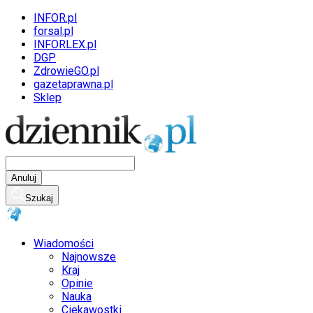
INFOR.pl
forsal.pl
INFORLEX.pl
DGP
ZdrowieGO.pl
gazetaprawna.pl
Sklep
Anuluj
Szukaj
Wiadomości
Najnowsze
Kraj
Opinie
Nauka
Ciekawostki