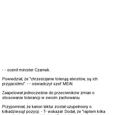
Świat
Ubezpieczenie
Moja szkoła
Pogoda
Moto
Quizy
Zdrowie
Choroby
Profilaktyka
Diety
Nieruchomości
Budowa i remont
Architektura i design
Kupno i wynajem
-
- ocenił minister Czarnek.
Film
Aktualności
Powiedział, że "chrześcijanie tolerują ateistów, są ich
Premiery
przyjaciółmi". -
- oświadczył szef MEiN.
Recenzje
Rozrywka
Zaapelował jednocześnie do przeciwników zmian o
Technologia
stosowanie tolerancji w swoim zachowaniu.
Aktualności
Przypomniał, że kanon lektur został uzupełniony o
Aplikacje mobilne
kilkadziesiąt pozycji. - T
- wskazał. Dodał, że "raptem kilka
Gry