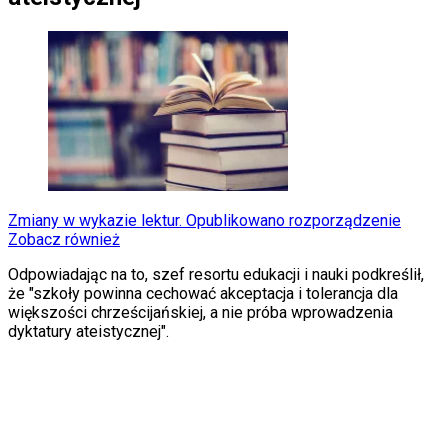
Porady
Święta
Sport
Piłka nożna
Siatkówka
Tenis
F1
Kolarstwo
Koszykówka
Lekkoatletyka
Nostalgia
Łamigłówki
Zmiany w wykazie lektur. Opublikowano rozporządzenie
Kartka z kalendarza
Zobacz również
Kultowe przeboje
Odpowiadając na to, szef resortu edukacji i nauki podkreślił,
Porady z tamtych lat
że "szkoły powinna cechować akceptacja i tolerancja dla
Wtedy się działo
większości chrześcijańskiej, a nie próba wprowadzenia
Silver news
dyktatury ateistycznej".
Ogród
Gotowanie
Porady
Przepisy
Podróże
Polska
Europa