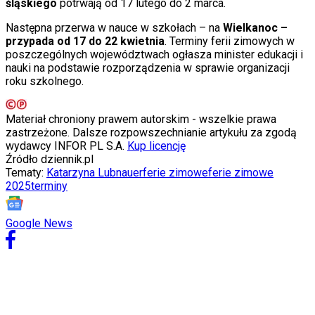
śląskiego
potrwają od 17 lutego do 2 marca.
Internet
Nauka
Następna przerwa w nauce w szkołach – na
Wielkanoc –
Programy
przypada od 17 do 22 kwietnia
. Terminy ferii zimowych w
Sprzęt
poszczególnych województwach ogłasza minister edukacji i
Muzyka
nauki na podstawie rozporządzenia w sprawie organizacji
Aktualności
roku szkolnego.
Koncerty
Recenzje
Zapowiedzi
Materiał chroniony prawem autorskim - wszelkie prawa
Kultura
zastrzeżone. Dalsze rozpowszechnianie artykułu za zgodą
Aktualności
wydawcy INFOR PL S.A.
Kup licencję
Książki
Źródło
dziennik.pl
Sztuka
Tematy:
Katarzyna Lubnauer
ferie zimowe
ferie zimowe
Teatr
2025
terminy
Magia
Horoskopy
Numerologia
Google News
Sennik
Kody rabatowe
gazetaprawna.pl
Forsal.pl
INFOR.pl
ZdrowieGO.pl