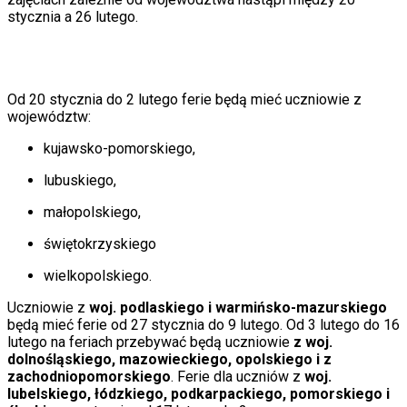
Świat
stycznia a 26 lutego.
Ubezpieczenie
Moja szkoła
Pogoda
Moto
Od 20 stycznia do 2 lutego
ferie
będą mieć uczniowie z
Quizy
województw:
Zdrowie
Choroby
kujawsko-pomorskiego,
Profilaktyka
Diety
lubuskiego,
Nieruchomości
Budowa i remont
małopolskiego,
Architektura i design
Kupno i wynajem
świętokrzyskiego
Film
Aktualności
wielkopolskiego.
Premiery
Uczniowie z
woj. podlaskiego i warmińsko-mazurskiego
Recenzje
będą mieć
ferie
od 27 stycznia do 9 lutego. Od 3 lutego do 16
Rozrywka
lutego na feriach przebywać będą uczniowie
z woj.
Technologia
dolnośląskiego, mazowieckiego, opolskiego i z
Aktualności
zachodniopomorskiego
.
Ferie
dla uczniów z
woj.
Aplikacje mobilne
lubelskiego, łódzkiego, podkarpackiego, pomorskiego i
Gry