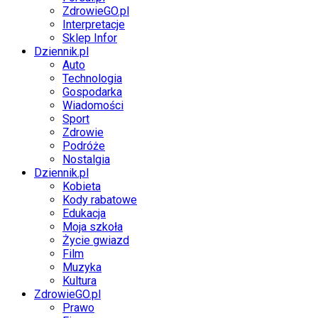
ZdrowieGO.pl
Interpretacje
Sklep Infor
Dziennik.pl
Auto
Technologia
Gospodarka
Wiadomości
Sport
Zdrowie
Podróże
Nostalgia
Dziennik.pl
Kobieta
Kody rabatowe
Edukacja
Moja szkoła
Życie gwiazd
Film
Muzyka
Kultura
ZdrowieGO.pl
Prawo