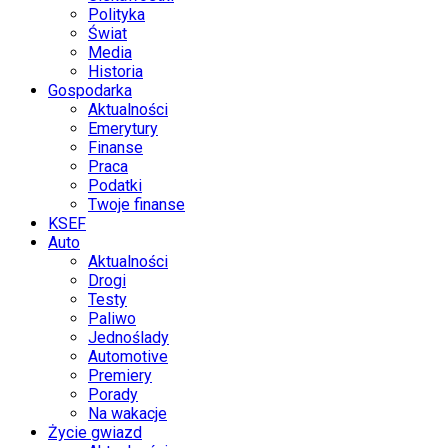
Polityka
Świat
Media
Historia
Gospodarka
Aktualności
Emerytury
Finanse
Praca
Podatki
Twoje finanse
KSEF
Auto
Aktualności
Drogi
Testy
Paliwo
Jednoślady
Automotive
Premiery
Porady
Na wakacje
Życie gwiazd