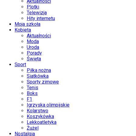
Aktualności
Plotki
Telewizja
Hity internetu
Moja szkoła
Kobieta
Aktualności
Moda
Uroda
Porady
Święta
Sport
Piłka nożna
Siatkówka
Sporty zimowe
Tenis
Boks
F1
Igrzyska olimpijskie
Kolarstwo
Koszykówka
Lekkoatletyka
Żużel
Nostalgia