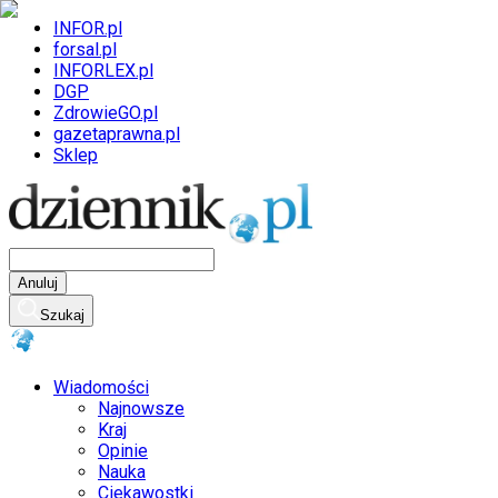
INFOR.pl
forsal.pl
INFORLEX.pl
DGP
ZdrowieGO.pl
gazetaprawna.pl
Sklep
Anuluj
Szukaj
Wiadomości
Najnowsze
Kraj
Opinie
Nauka
Ciekawostki