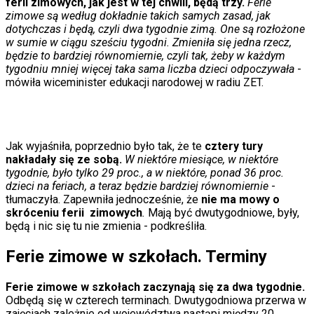
ferii zimowych, jak jest w tej chwili, będą trzy.
Ferie
Porady
zimowe są według dokładnie takich samych zasad, jak
Święta
dotychczas i będą, czyli dwa tygodnie zimą. One są rozłożone
Sport
w sumie w ciągu sześciu tygodni. Zmieniła się jedna rzecz,
Piłka nożna
będzie to bardziej równomiernie, czyli tak, żeby w każdym
Siatkówka
tygodniu mniej więcej taka sama liczba dzieci odpoczywała
-
Tenis
mówiła wiceminister edukacji narodowej w radiu ZET.
F1
Kolarstwo
Koszykówka
Lekkoatletyka
Nostalgia
Jak wyjaśniła, poprzednio było tak, że te
cztery tury
Łamigłówki
nakładały się ze sobą.
W niektóre miesiące, w niektóre
Kartka z kalendarza
tygodnie, było tylko 29 proc., a w niektóre, ponad 36 proc.
Kultowe przeboje
dzieci na feriach, a teraz będzie bardziej równomiernie
-
Porady z tamtych lat
tłumaczyła. Zapewniła jednocześnie, że
nie ma mowy o
Wtedy się działo
skróceniu ferii
zimowych
.
Mają być dwutygodniowe, były,
Silver news
będą i nic się tu nie zmienia - podkreśliła.
Ogród
Gotowanie
Ferie zimowe w szkołach. Terminy
Porady
Przepisy
Podróże
Ferie
zimowe w szkołach zaczynają się za dwa tygodnie.
Polska
Odbędą się w czterech terminach. Dwutygodniowa przerwa w
Europa
zajęciach zależnie od województwa nastąpi między 20