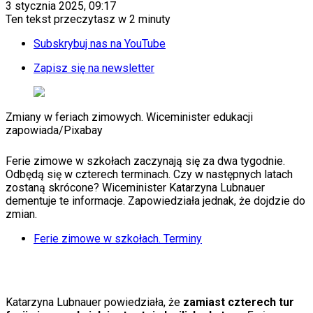
KSEF
3 stycznia 2025, 09:17
Auto
Ten tekst przeczytasz w
2 minuty
Aktualności
Auta ekologiczne
Subskrybuj nas na YouTube
Automotive
Jednoślady
Zapisz się na newsletter
Drogi
Na wakacje
Paliwo
Zmiany w feriach zimowych. Wiceminister edukacji
Porady
zapowiada
/
Pixabay
Premiery
Testy
Życie gwiazd
Ferie zimowe w szkołach zaczynają się za dwa tygodnie.
Aktualności
Odbędą się w czterech terminach. Czy w następnych latach
Plotki
zostaną skrócone? Wiceminister Katarzyna Lubnauer
Telewizja
dementuje te informacje. Zapowiedziała jednak, że dojdzie do
Hity internetu
zmian.
Edukacja
Ferie zimowe w szkołach. Terminy
Aktualności
Matura
Kobieta
Aktualności
Moda
Katarzyna Lubnauer powiedziała, że
zamiast czterech tur
Uroda