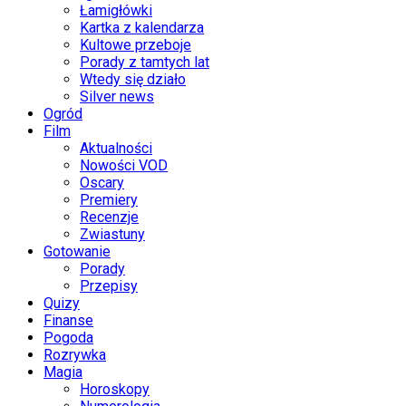
Łamigłówki
Kartka z kalendarza
Kultowe przeboje
Porady z tamtych lat
Wtedy się działo
Silver news
Ogród
Film
Aktualności
Nowości VOD
Oscary
Premiery
Recenzje
Zwiastuny
Gotowanie
Porady
Przepisy
Quizy
Finanse
Pogoda
Rozrywka
Magia
Horoskopy