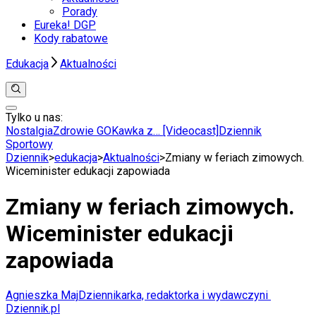
Porady
Eureka! DGP
Kody rabatowe
Edukacja
Aktualności
Tylko u nas:
Anuluj
Wiadomości
Nostalgia
Zdrowie GO
Kawka z… [Videocast]
Dziennik
Kraj
Sportowy
Świat
Dziennik
>
edukacja
>
Aktualności
>
Zmiany w feriach zimowych.
Polityka
Wiceminister edukacji zapowiada
Nauka
Ciekawostki
Zmiany w feriach zimowych.
Gospodarka
Aktualności
Wiceminister edukacji
Emerytury
Finanse
zapowiada
Praca
Podatki
Twoje finanse
Agnieszka Maj
Dziennikarka, redaktorka i wydawczyni
Finanse
Dziennik.pl